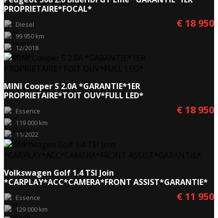
PROPRIETAIRE*FOCAL*
€ 18 950
Diesel
99 950 km
12/2018
MINI Cooper S 2.0A *GARANTIE*1ER
PROPRIETAIRE*TOIT OUV*FULL LED*
€ 18 950
Essence
119 000 km
11/2022
Volkswagen Golf 1.4 TSI Join
*CARPLAY*ACC*CAMERA*FRONT ASSIST*GARANTIE*
€ 11 950
Essence
129 000 km