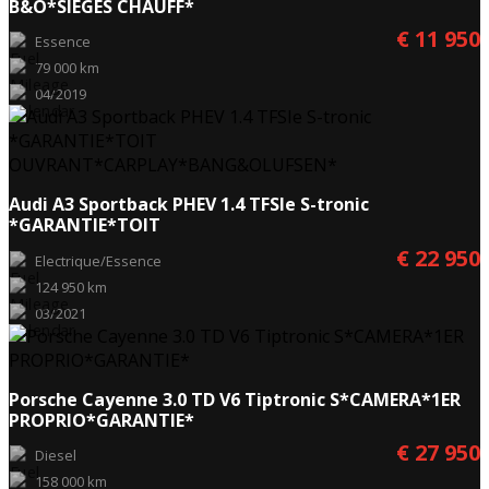
B&O*SIEGES CHAUFF*
€ 11 950
Essence
79 000 km
04/2019
Audi A3 Sportback PHEV 1.4 TFSIe S-tronic
*GARANTIE*TOIT
OUVRANT*CARPLAY*BANG&OLUFSEN*
€ 22 950
Electrique/Essence
124 950 km
03/2021
Porsche Cayenne 3.0 TD V6 Tiptronic S*CAMERA*1ER
PROPRIO*GARANTIE*
€ 27 950
Diesel
158 000 km