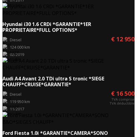
07/2017
Hyundai i30 1.6 CRDi *GARANTIE*1ER
PROPRIETAIRE*FULL OPTIONS*
€ 12 950
Diesel
124 000 km
02/2019
Audi A4 Avant 2.0 TDi ultra S tronic *SIEGE
CHAUFF*CRUISE*GARANTIE*
€ 16 500
Diesel
TVA comprise
119 950 km
TVA déductible
11/2017
Ford Fiesta 1.0i *GARANTIE*CAMERA*SONO