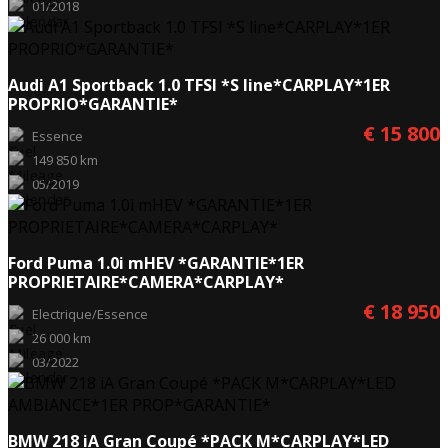
01/2018
Audi A1 Sportback 1.0 TFSI *S line*CARPLAY*1ER
PROPRIO*GARANTIE*
€ 15 800
Essence
149 850 km
05/2019
Ford Puma 1.0i mHEV *GARANTIE*1ER
PROPRIETAIRE*CAMERA*CARPLAY*
€ 18 950
Electrique/Essence
26 000 km
03/2022
BMW 218 iA Gran Coupé *PACK M*CARPLAY*LED