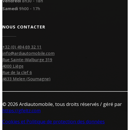
Vendredi
8h30 - 18h
Samedi
9h00 - 17h
NOUS CONTACTER
+32 (0) 494 69 32 11
info@ardiautomobile.com
Rue Sainte-Walburge 319
4000 Liège
Rue de la clef 6
4633 Melen (Soumagne)
© 2026 Ardiautomobile, tous droits réservés / géré par
https://gfeltz.com
Cookies et Politique de protection des données