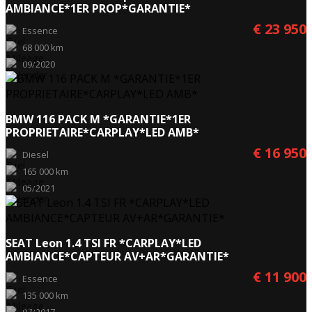
AMBIANCE*1ER PROP*GARANTIE*
€ 23 950
Essence
68 000 km
09/2020
BMW 116 PACK M *GARANTIE*1ER
PROPRIETAIRE*CARPLAY*LED AMB*
€ 16 950
Diesel
165 000 km
05/2021
SEAT Leon 1.4 TSI FR *CARPLAY*LED
AMBIANCE*CAPTEUR AV+AR*GARANTIE*
€ 11 900
Essence
135 000 km