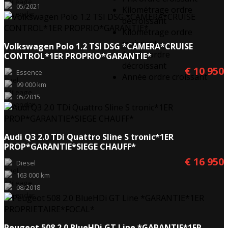
05/2021
Kilométrage ordre
décroissant
Kilométrage ordre
croissant
Volkswagen Polo 1.2 TSI DSG *CAMERA*CRUISE
Année ordre
CONTROL*1ER PROPRIO*GARANTIE*
décroissant
€ 10 950
Essence
Année ordre croissant
99 000 km
05/2015
Audi Q3 2.0 TDi Quattro Sline S tronic*1ER
PROP*GARANTIE*SIEGE CHAUFF*
€ 16 950
Diesel
163 000 km
08/2018
Peugeot 508 2.0 BlueHDi GT Line *GARANTIE*1ER