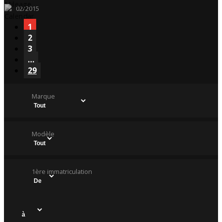
02/2015
1
2
3
…
29
Marque
Modèle
1ère immatriculation