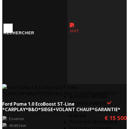
Annonces les plus
récentes d'abord
Ford Puma 1.0 EcoBoost ST-Line
Annonces les plus vieux
*CARPLAY*B&O*SIEGE+VOLANT CHAUF*GARANTIE*
d'abord
€ 15 500
Essence
Prix ordre décroissant
99 850 km
Prix ordre croissant