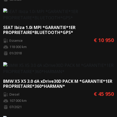
SEAT Ibiza 1.0i MPI *GARANTIE*1ER
PROPRIETAIRE*BLUETOOTH*GPS*
€ 10 950
Essence
118 000 km
01/2018
BMW X5 X5 3.0 dA xDrive30D PACK M *GARANTIE*1ER
PROPRIETAIRE*360*HARMAN*
€ 45 950
Diesel
107 000 km
07/2021