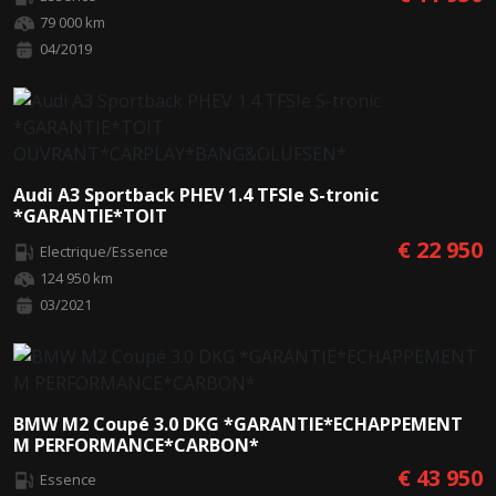
79 000 km
04/2019
Audi A3 Sportback PHEV 1.4 TFSIe S-tronic
*GARANTIE*TOIT
OUVRANT*CARPLAY*BANG&OLUFSEN*
€ 22 950
Electrique/Essence
124 950 km
03/2021
BMW M2 Coupé 3.0 DKG *GARANTIE*ECHAPPEMENT
M PERFORMANCE*CARBON*
€ 43 950
Essence