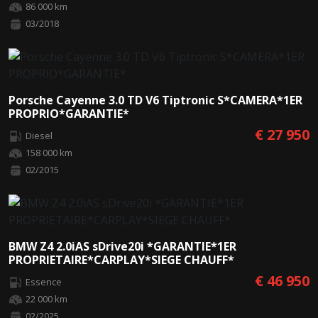
86 000 km
03/2018
Porsche Cayenne 3.0 TD V6 Tiptronic S*CAMERA*1ER
PROPRIO*GARANTIE*
€ 27 950
Diesel
158 000 km
02/2015
BMW Z4 2.0iAS sDrive20i *GARANTIE*1ER
PROPRIETAIRE*CARPLAY*SIEGE CHAUFF*
€ 46 950
Essence
22 000 km
02/2025