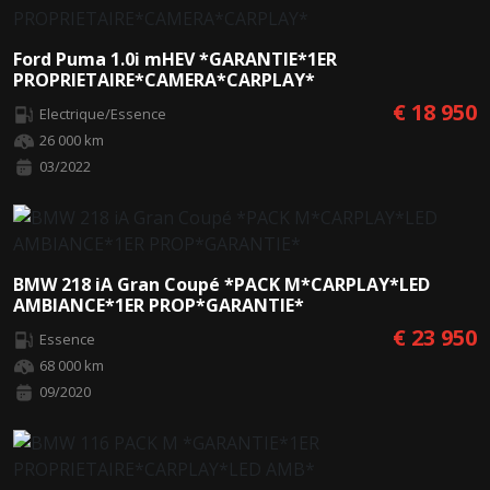
Ford Puma 1.0i mHEV *GARANTIE*1ER
PROPRIETAIRE*CAMERA*CARPLAY*
€ 18 950
Electrique/Essence
26 000 km
03/2022
BMW 218 iA Gran Coupé *PACK M*CARPLAY*LED
AMBIANCE*1ER PROP*GARANTIE*
€ 23 950
Essence
68 000 km
09/2020