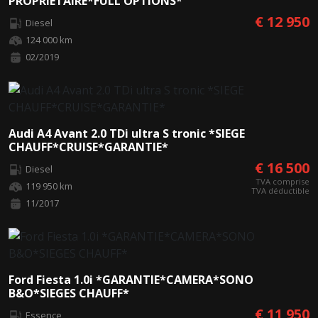
PROPRIETAIRE*FULL OPTIONS*
€ 12 950
Diesel
124 000 km
02/2019
Audi A4 Avant 2.0 TDi ultra S tronic *SIEGE
CHAUFF*CRUISE*GARANTIE*
€ 16 500
Diesel
TVA comprise
119 950 km
TVA déductible
11/2017
Ford Fiesta 1.0i *GARANTIE*CAMERA*SONO
B&O*SIEGES CHAUFF*
€ 11 950
Essence