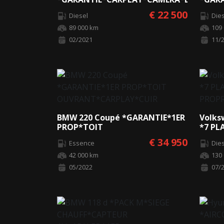
AMB*
CHAU
€ 22 500
Diesel
Die
89 000 km
109
02/2021
11/
BMW 220 Coupé *GARANTIE*1ER
Volks
PROP*TOIT
*7 PL
OUVRANT*CARPLAY*CUIR
PROP
€ 34 950
Essence
Die
42 000 km
130
05/2022
07/