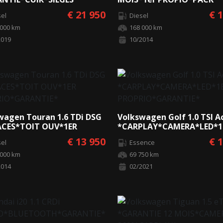
FFANT*CAMERA*
M*AIRCO*LED*
€ 21 950
€ 
sel
Diesel
 000 km
168 000 km
2019
10/2014
wagen Touran 1.6 TDi DSG
Volkswagen Golf 1.0 TSI A
ACES*TOIT OUV*1ER
*CARPLAY*CAMERA*LED*1
RIO*GARANTIE*
PROPRIO*GARANTIE*
€ 13 950
€ 
sel
Essence
 000 km
69 750 km
2014
02/2021