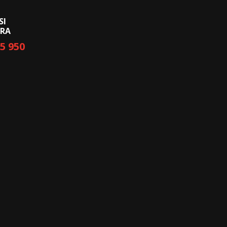
SI
ERA
35 950