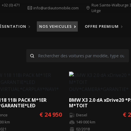
1
+32 (0) 471
Rue Sainte-Walburge 3
info@ardiautomobile.com
Liège
ÉSENTATION
NOS VEHICULES
OFFRE PREMIUM
18 118i PACK M*1ER
BMW X3 2.0 dA xDrive20 *
*GARANTIE*LED
M*TOIT
*VIRTUAL*CARPLAY*NAVI*
OUV*CAMERA*GARANTIE*
€ 24 950
€ 
ence
Diesel
000 km
149 000 km
2021
02/2018