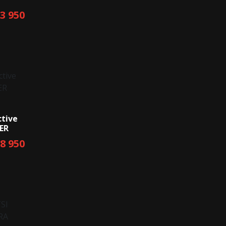
13 950
ctive
ER
18 950