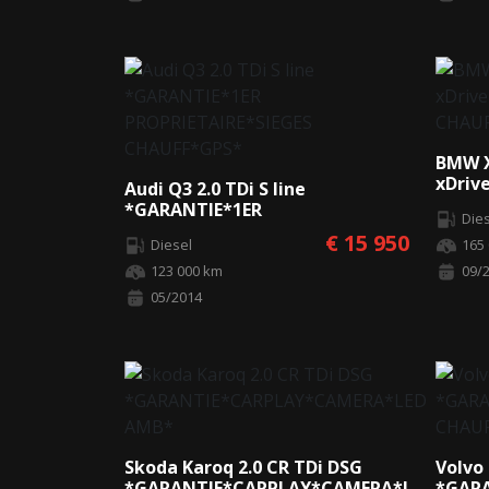
BMW X
xDriv
Audi Q3 2.0 TDi S line
CHAUF
*GARANTIE*1ER
Die
PROPRIETAIRE*SIEGES
€ 15 950
Diesel
165
CHAUFF*GPS*
123 000 km
09/
05/2014
Skoda Karoq 2.0 CR TDi DSG
Volvo 
*GARANTIE*CARPLAY*CAMERA*LED
*GARA