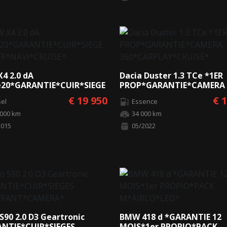
4 2.0 dA
Dacia Duster 1.3 TCe *1ER
e20*GARANTIE*CUIR*SIEGE
PROP*GARANTIE*CAMERA
F*NAVI*CRUISE*
360*CARPLAY*CRUISE*
€ 19 950
€ 
sel
Essence
 000 km
34 000 km
2015
05/2022
S90 2.0 D3 Geartronic
BMW 418 d *GARANTIE 12
NTIE*CUIR*SIEGES
MOIS*1er PROPIO*PACK