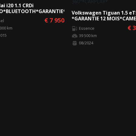
i i20 1.1 CRDi
CO*BLUETOOTH*GARANTIE*
Volkswagen Tiguan 1.5 eT
*GARANTIE 12 MOIS*CAM
€ 7 950
sel
360°*CARPLAY*
€ 
 000 km
Essence
2015
39 500 km
08/2024