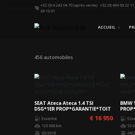
+32 (0) 4 243 04 70 (après-vente)
+32 (0) 494 69 32 1
38 16 01
ACCUEIL
PR
456 automobiles
SEAT Ateca Ateca 1.4 TSI
BMW 1
DSG*1ER PROP*GARANTIE*TOIT
PROP
OUVR*SIEGE CHAUFF*
AMBI
€ 16 950
Essence
Ess
120 000 km
55 
03/2018
04/