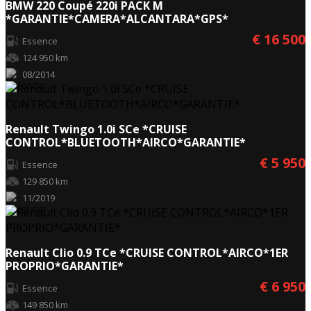
BMW 220 Coupé 220i PACK M
*GARANTIE*CAMERA*ALCANTARA*GPS*
€ 16 500
Essence
124 950 km
08/2014
Renault Twingo 1.0i SCe *CRUISE
CONTROL*BLUETOOTH*AIRCO*GARANTIE*
€ 5 950
Essence
129 850 km
11/2019
Renault Clio 0.9 TCe *CRUISE CONTROL*AIRCO*1ER
PROPRIO*GARANTIE*
€ 6 950
Essence
149 850 km