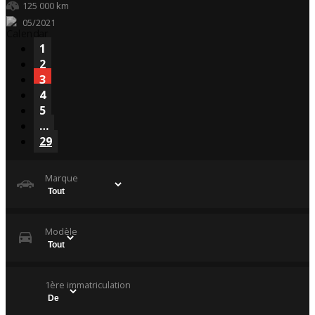
125 000 km
05/2021
1
2
3
4
5
…
29
Marque
Modèle
1ère immatriculation