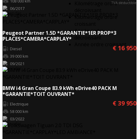
108 000 km
Kilométrage ordre
TVA déductible
06/2017
décroissant
Kilométrage ordre
croissant
Année ordre
Peugeot Partner 1.5D *GARANTIE*1ER PROP*3
décroissant
PLACES*CAMERA*CARPLAY*
Année ordre croissant
€ 16 950
Diesel
39 000 km
09/2021
BMW i4 Gran Coupe 83.9 kWh eDrive40 PACK M
*GARANTIE*TOIT OUVRANT*
€ 39 950
Electrique
58 000 km
03/2022