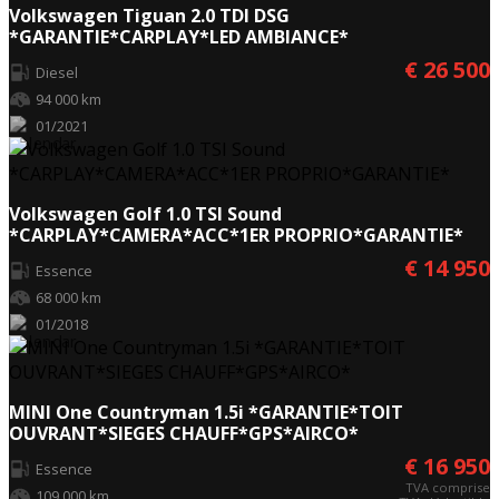
Volkswagen Tiguan 2.0 TDI DSG
*GARANTIE*CARPLAY*LED AMBIANCE*
€ 26 500
Diesel
94 000 km
01/2021
Volkswagen Golf 1.0 TSI Sound
*CARPLAY*CAMERA*ACC*1ER PROPRIO*GARANTIE*
€ 14 950
Essence
68 000 km
01/2018
MINI One Countryman 1.5i *GARANTIE*TOIT
OUVRANT*SIEGES CHAUFF*GPS*AIRCO*
€ 16 950
Essence
TVA comprise
109 000 km