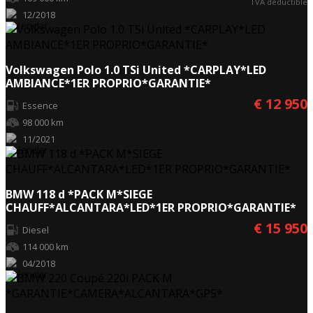
TVA déductible
12/2018
Volkswagen Polo 1.0 TSi United *CARPLAY*LED
AMBIANCE*1ER PROPRIO*GARANTIE*
€ 12 950
Essence
98 000 km
11/2021
BMW 118 d *PACK M*SIEGE
CHAUFF*ALCANTARA*LED*1ER PROPRIO*GARANTIE*
€ 15 950
Diesel
114 000 km
04/2018