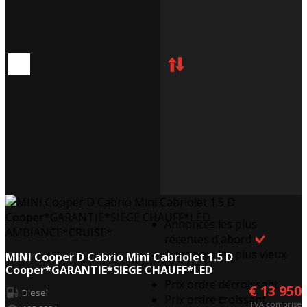
Annonces les plus
récentes d'abord
Annonces les plus vieux
MINI Cooper D Cabrio Mini Cabriolet 1.5 D
d'abord
Cooper*GARANTIE*SIEGE CHAUFF*LED
AMBIANCE*CRUISE*
Prix ordre décroissant
€ 13 950
Diesel
Prix ordre croissant
TVA comprise