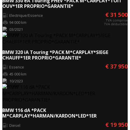
BMW 330 eA Touring PHEV *PACK M*CARPLAY*TOIT
OUV*1ER PROPRIO*GARANTIE*
€ 31 500
Electrique/Essence
TVA comprise
94 000 km
TVA déductible
03/2021
BMW 320 iA Touring *PACK M*CARPLAY*SIEGE
CHAUFF*1ER PROPRIO*GARANTIE*
€ 37 950
Essence
45 000 km
10/2023
BMW 116 dA *PACK
M*CARPLAY*HARMAN/KARDON*LED*1ER
PROPRIO*GARANTIE*
€ 19 950
Diesel