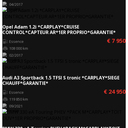
04/2017
Opel Adam 1.2i *CARPLAY*CRUISE
CONTROL*CAPTEUR AR*1ER PROPRIO*GARANTIE*
€ 7 950
Essence
108 000 km
02/2017
Audi A3 Sportback 1.5 TFSI S tronic *CARPLAY*SIEGE
CHAUFF*GARANTIE*
€ 24 950
Essence
119 850 km
09/2021