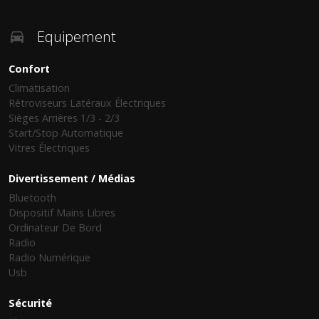
Equipement
Confort
Climatisation
Rétroviseurs Latéraux Électriques
Sièges Arrières 1/3 - 2/3
Start/stop Automatique
Vitres Électriques
Divertissement / Médias
Bluetooth
Dispositif Mains Libres
Ordinateur De Bord
Radio
Radio Numérique
Usb
Sécurité