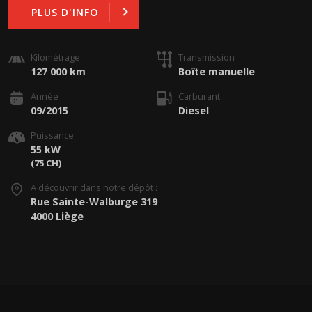
PLUS D'INFO
Kilométrage
Transmission
127 000 km
Boîte manuelle
Année
Carburant
09/2015
Diesel
Puissance
55 kW
(75 CH)
A découvrir dans notre dépôt :
Rue Sainte-Walburge 319
4000 Liège