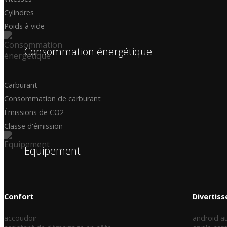
Cylindres
Poids à vide
Consommation énergétique
Carburant
Consommation de carburant
Émissions de CO2
Classe d'émission
Equipement
Confort
Divertis
accoudoir
android a