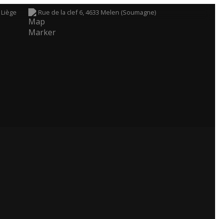
 Liège
Rue de la clef 6, 4633 Melen (Soumagne)