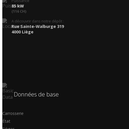
Puissance
85 kW
(116 CH)
A découvrir dans notre dépôt :
Rue Sainte-Walburge 319
4000 Liège
Données de base
Carrosserie
État
Sièges