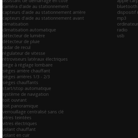
assistant de démarrage en côte
apple carp
caméra d'aide au stationnement
bluetooth
capteurs d'aide au stationnement arrière
dispositif
capteurs d'aide au stationnement avant
mp3
climatisation
ordinateu
climatisation automatique
radio
détecteur de lumière
usb
détecteur de pluie
radar de recul
régulateur de vitesse
rétroviseurs latéraux électriques
siège à réglage lombaire
sièges arrière chauffant
sièges arrières 1/3 - 2/3
sièges chauffants
start/stop automatique
système de navigation
toit ouvrant
toit panoramique
verrouillage centralisé sans clé
vitres teintées
vitres électriques
volant chauffant
volant en cuir