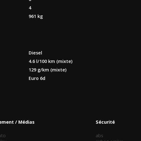
4
961 kg
Diesel
4.6 l/100 km (mixte)
129 g/km (mixte)
Euro 6d
sement / Médias
Sécurité
uto
abs