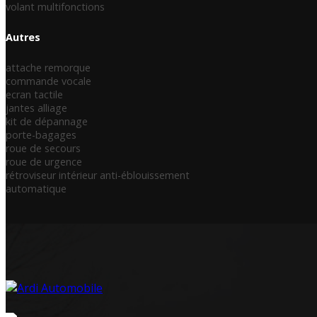
volant multifonctions
Autres
attache remorque
commande vocale
ecran tactile
jantes alliage
kit de dépannage
porte-bagages
roue de secours
roue de urgence
rétroviseur intérieur anti-éblouissement
automatique