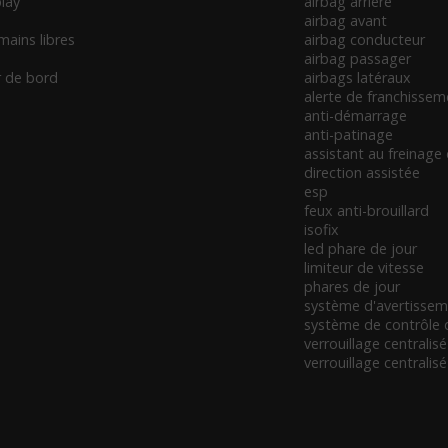
lay
airbag arrière
airbag avant
 mains libres
airbag conducteur
airbag passager
r de bord
airbags latéraux
alerte de franchissem
anti-démarrage
anti-patinage
assistant au freinage
direction assistée
esp
feux anti-brouillard
isofix
led phare de jour
limiteur de vitesse
phares de jour
système d'avertissem
système de contrôle 
verrouillage centralisé
verrouillage centrali