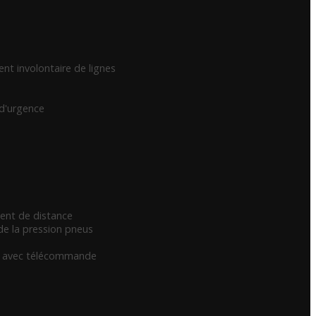
ent involontaire de lignes
 d'urgence
ent de distance
de la pression pneus
sé avec télécommande