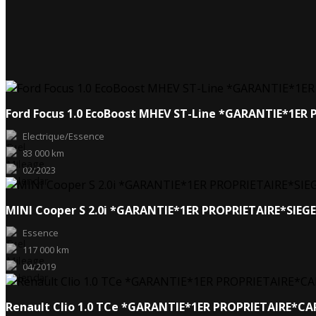
Ford Focus 1.0 EcoBoost MHEV ST-Line *GARANTIE*1E
Electrique/Essence
83 000 km
02/2023
MINI Cooper S 2.0i *GARANTIE*1ER PROPRIETAIRE*SIEG
Essence
117 000 km
04/2019
Renault Clio 1.0 TCe *GARANTIE*1ER PROPRIETAIRE*C