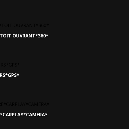
P*TOIT OUVRANT*360*
URS*GPS*
RE*CARPLAY*CAMERA*