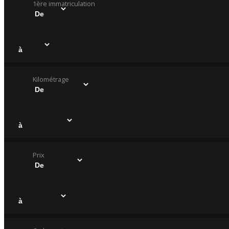
1ère immatriculation
Kilométrage
Prix