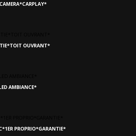
S*CAMERA*CARPLAY*
NTIE*TOIT OUVRANT*
*LED AMBIANCE*
CC*1ER PROPRIO*GARANTIE*