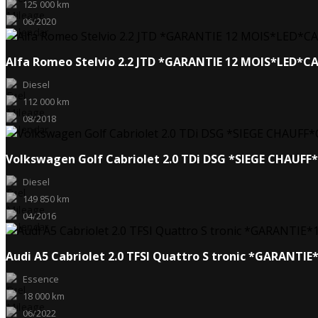
125 000 km
06/2020
Alfa Romeo Stelvio 2.2 JTD *GARANTIE 12 MOIS*LED*
Diesel
112 000 km
08/2018
Volkswagen Golf Cabriolet 2.0 TDi DSG *SIEGE CHAU
Diesel
149 850 km
04/2016
Audi A5 Cabriolet 2.0 TFSI Quattro S tronic *GARANT
Essence
18 000 km
06/2022