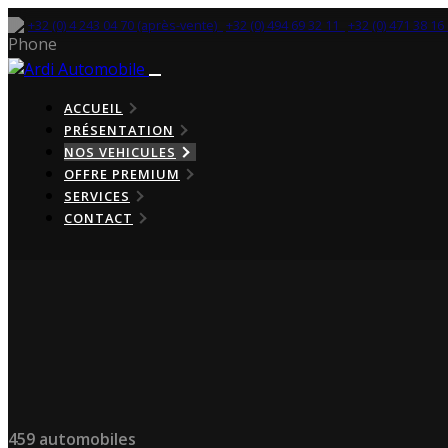
+32 (0) 4 243 04 70 (après-vente)
+32 (0) 494 69 32 11
+32 (0) 471 38 1
ACCUEIL
PRÉSENTATION
NOS VEHICULES
OFFRE PREMIUM
SERVICES
CONTACT
459 automobiles