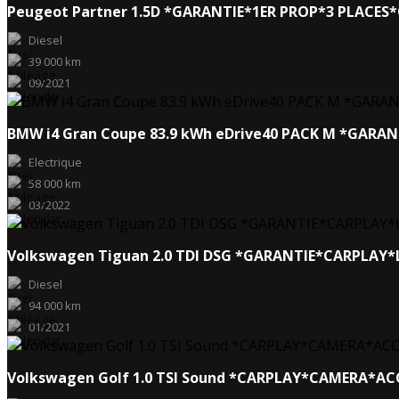
Peugeot Partner 1.5D *GARANTIE*1ER PROP*3 PLACE
Diesel
39 000 km
09/2021
BMW i4 Gran Coupe 83.9 kWh eDrive40 PACK M *GARA
Electrique
58 000 km
03/2022
Volkswagen Tiguan 2.0 TDI DSG *GARANTIE*CARPLAY
Diesel
94 000 km
01/2021
Volkswagen Golf 1.0 TSI Sound *CARPLAY*CAMERA*A