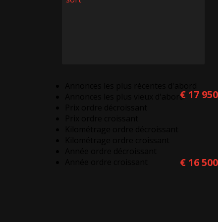
Annonces les plus récentes d'abord
€ 17 950
Annonces les plus vieux d'abord
Prix ordre décroissant
Prix ordre croissant
Kilométrage ordre décroissant
Kilométrage ordre croissant
Année ordre décroissant
€ 16 500
Année ordre croissant