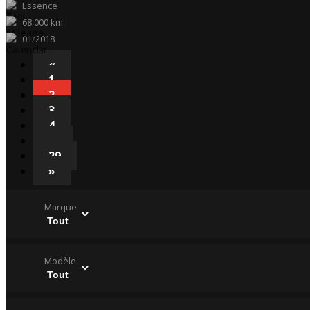
Essence
68 000 km
01/2018
«
1
2
3
4
…
29
»
Marque
Modèle