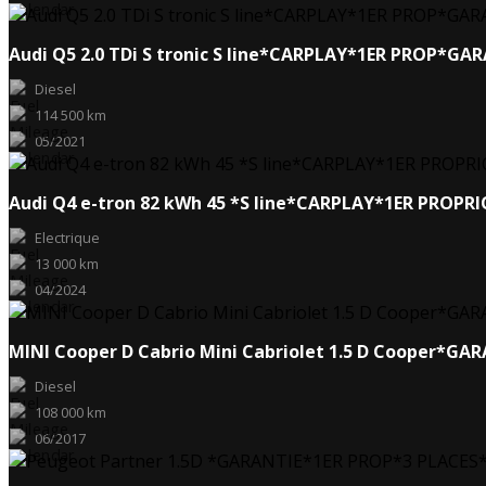
Audi Q5 2.0 TDi S tronic S line*CARPLAY*1ER PROP*GA
Diesel
114 500 km
05/2021
Audi Q4 e-tron 82 kWh 45 *S line*CARPLAY*1ER PROP
Electrique
13 000 km
04/2024
MINI Cooper D Cabrio Mini Cabriolet 1.5 D Cooper*G
Diesel
108 000 km
06/2017