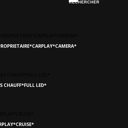
R PROPRIETAIRE*CARPLAY*CAMERA*
ES CHAUFF*FULL LED*
ARPLAY*CRUISE*