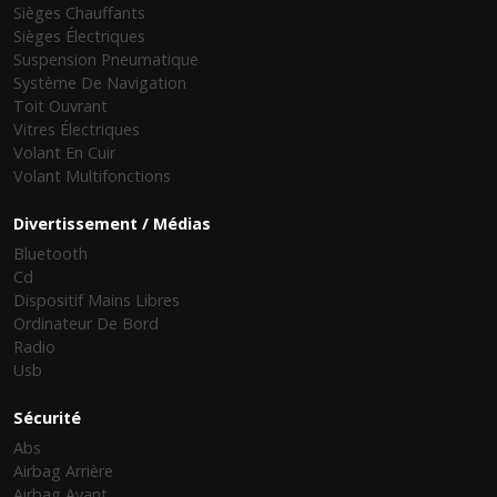
Sièges Chauffants
Sièges Électriques
Suspension Pneumatique
Système De Navigation
Toit Ouvrant
Vitres Électriques
Volant En Cuir
Volant Multifonctions
Divertissement / Médias
Bluetooth
Cd
Dispositif Mains Libres
Ordinateur De Bord
Radio
Usb
Sécurité
Abs
Airbag Arrière
Airbag Avant