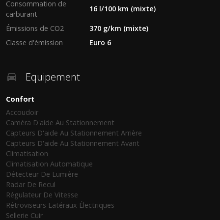
Consommation de
16 l/100 km (mixte)
carburant
Émissions de CO2
370 g/km (mixte)
Classe d'émission
Euro 6
Equipement
Confort
Accoudoir
Caméra D'aide Au Stationnement
Capteurs D'aide Au Stationnement Arrière
Capteurs D'aide Au Stationnement Avant
Climatisation
Climatisation Automatique
Détecteur De Lumière
Radar De Recul
Régulateur De Vitesse
Rétroviseurs Latéraux Électriques
Sellerie Cuir