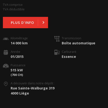
TVA comprise
TVA déductible
PLUS D'INFO
Kilométrage
Transmission
14 000 km
Boîte automatique
Année
Carburant
01/2015
Essence
Puissance
515 kW
(700 CH)
A découvrir dans notre dépôt :
Rue Sainte-Walburge 319
4000 Liège