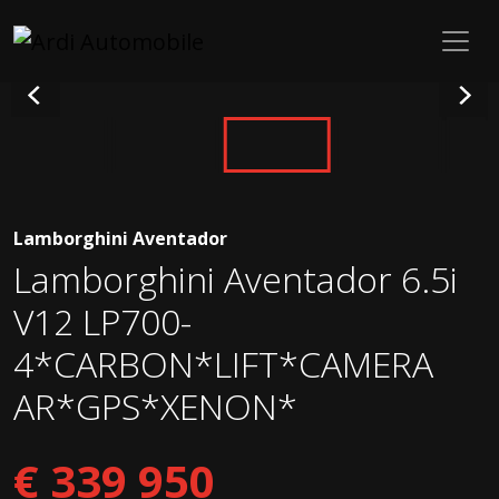
Lamborghini Aventador
Lamborghini Aventador 6.5i
V12 LP700-
4*CARBON*LIFT*CAMERA
AR*GPS*XENON*
€ 339 950