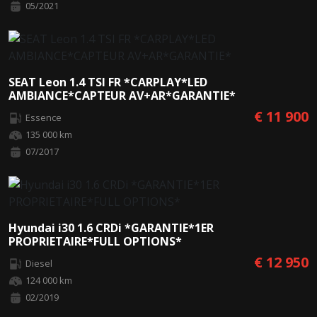
05/2021
SEAT Leon 1.4 TSI FR *CARPLAY*LED
AMBIANCE*CAPTEUR AV+AR*GARANTIE*
€ 11 900
Essence
135 000 km
07/2017
Hyundai i30 1.6 CRDi *GARANTIE*1ER
PROPRIETAIRE*FULL OPTIONS*
€ 12 950
Diesel
124 000 km
02/2019