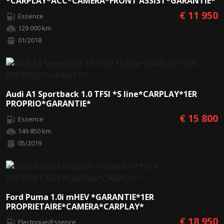
*CARPLAY*ACC*CAMERA*FRONT ASSIST*GARANTIE*
€ 11 950
Essence
129 000 km
01/2018
Audi A1 Sportback 1.0 TFSI *S line*CARPLAY*1ER
PROPRIO*GARANTIE*
€ 15 800
Essence
149 850 km
05/2019
Ford Puma 1.0i mHEV *GARANTIE*1ER
PROPRIETAIRE*CAMERA*CARPLAY*
€ 18 950
Electrique/Essence