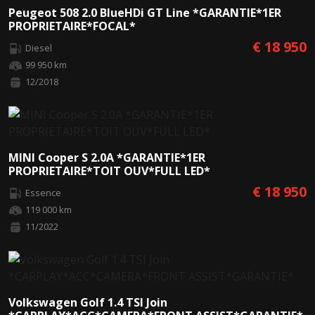
Peugeot 508 2.0 BlueHDi GT Line *GARANTIE*1ER
PROPRIETAIRE*FOCAL*
€ 18 950
Diesel
99 950 km
12/2018
MINI Cooper S 2.0A *GARANTIE*1ER
PROPRIETAIRE*TOIT OUV*FULL LED*
€ 18 950
Essence
119 000 km
11/2022
Volkswagen Golf 1.4 TSI Join