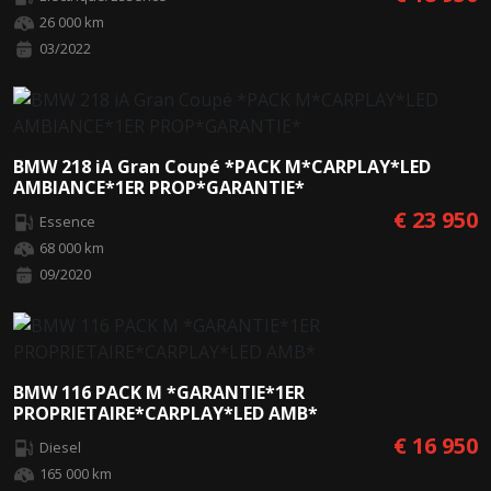
26 000 km
03/2022
BMW 218 iA Gran Coupé *PACK M*CARPLAY*LED
AMBIANCE*1ER PROP*GARANTIE*
€ 23 950
Essence
68 000 km
09/2020
BMW 116 PACK M *GARANTIE*1ER
PROPRIETAIRE*CARPLAY*LED AMB*
€ 16 950
Diesel
165 000 km