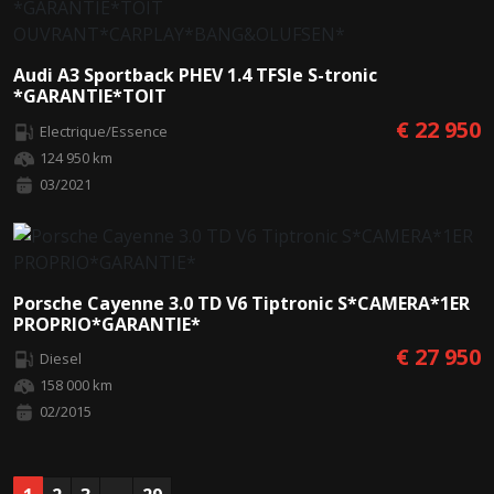
Audi A3 Sportback PHEV 1.4 TFSIe S-tronic
*GARANTIE*TOIT
OUVRANT*CARPLAY*BANG&OLUFSEN*
€ 22 950
Electrique/Essence
124 950 km
03/2021
Porsche Cayenne 3.0 TD V6 Tiptronic S*CAMERA*1ER
PROPRIO*GARANTIE*
€ 27 950
Diesel
158 000 km
02/2015