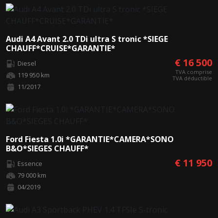
Audi A4 Avant 2.0 TDi ultra S tronic *SIEGE
CHAUFF*CRUISE*GARANTIE*
€ 16 500
Diesel
TVA comprise
119 950 km
TVA déductible
11/2017
Ford Fiesta 1.0i *GARANTIE*CAMERA*SONO
B&O*SIEGES CHAUFF*
€ 11 950
Essence
79 000 km
04/2019