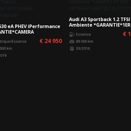
Audi A3 Sportback 1.2 TFSI
Ambiente *GARANTIE*1ER
30 eA PHEV iPerformance
PROPRIETAIRE*BLUETOOT
ANTIE*CAMERA
€ 
Essence
HARMAN*
€ 24 950
ctrique/Essence
89 000 km
 000 km
03/2016
2019