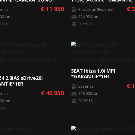
IEGES CHAUFF*
OUVRANT*CARPLAY*BAN
€ 11 950
€ 
ence
Electrique/Essence
000 km
124 950 km
2019
03/2021
SEAT Ibiza 1.0i MPI
*GARANTIE*1ER
4 2.0iAS sDrive20i
PROPRIETAIRE*BLUETOOT
NTIE*1ER
€ 
Essence
IETAIRE*CARPLAY*SIEGE
€ 46 950
ence
118 000 km
FF*
000 km
01/2018
2025