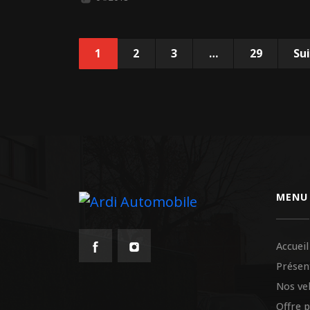
1
2
3
…
29
Su
MENU
Accueil
Présen
Nos ve
Offre 