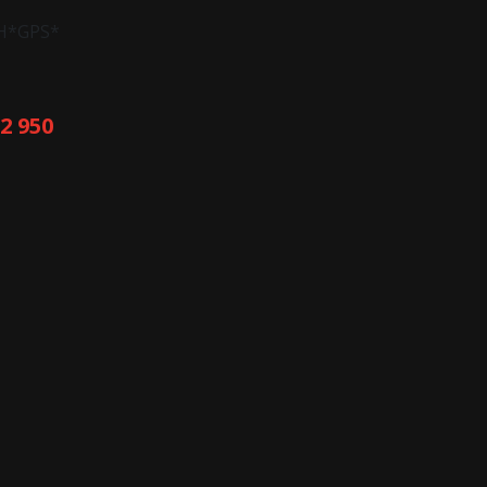
H*GPS*
12 950