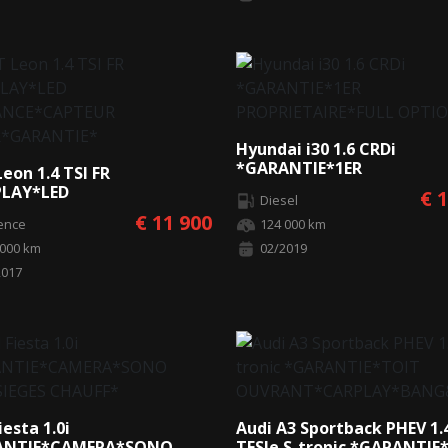
Hyundai i30 1.6 CRDi
*GARANTIE*1ER
eon 1.4 TSI FR
PROPRIETAIRE*FULL OPTI
PLAY*LED
€ 
Diesel
ANCE*CAPTEUR
€ 11 900
ence
124 000 km
R*GARANTIE*
 000 km
02/2019
2017
iesta 1.0i
Audi A3 Sportback PHEV 1.
ANTIE*CAMERA*SONO
TFSIe S-tronic *GARANTIE