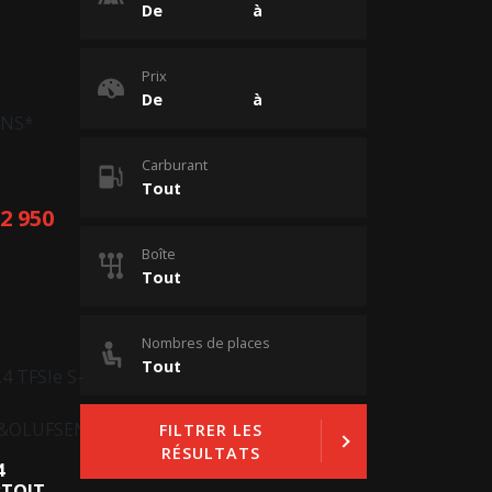
Prix
Carburant
ONS*
12 950
Boîte
Nombres de places
FILTRER LES
RÉSULTATS
4
*TOIT