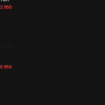
G&OLUFSEN*
22 950
H*GPS*
10 950