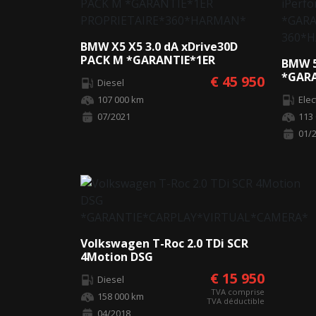
BMW X5 X5 3.0 dA xDrive30D
PACK M *GARANTIE*1ER
BMW 5
PROPRIETAIRE*360*HARMAN*
*GAR
€ 45 950
Diesel
360*
107 000 km
Ele
07/2021
113
01/
Volkswagen T-Roc 2.0 TDi SCR
4Motion DSG
*GARANTIE*CARPLAY*VIRTUAL*CAMERA*
€ 15 950
Diesel
TVA comprise
158 000 km
TVA déductible
04/2018