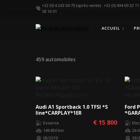
+32 (0) 4 243 04 70 (après-vente)
+32 (0) 494 69 32 1
38 16 01
ACCUEIL
PR
459 automobiles
Audi A1 Sportback 1.0 TFSI *S
Ford 
line*CARPLAY*1ER
*GARA
PROPRIO*GARANTIE*
PROP
€ 15 800
Essence
Ele
149 850 km
26 
05/2019
03/