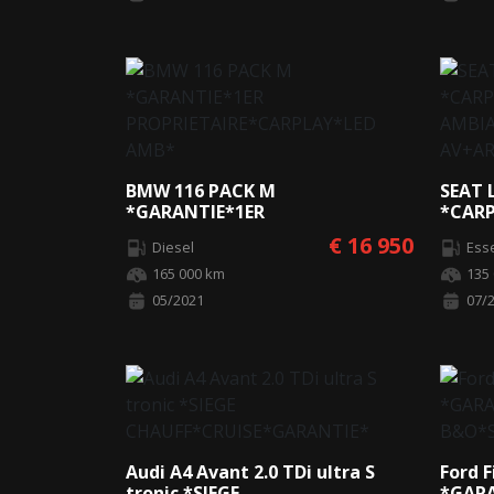
BMW 116 PACK M
SEAT L
*GARANTIE*1ER
*CAR
PROPRIETAIRE*CARPLAY*LED
AMBI
€ 16 950
Diesel
Ess
AMB*
AV+A
165 000 km
135
05/2021
07/
Audi A4 Avant 2.0 TDi ultra S
Ford F
tronic *SIEGE
*GAR