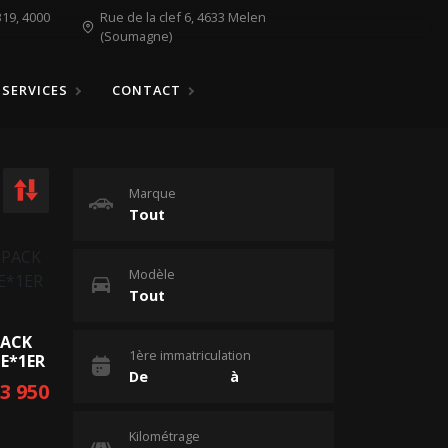
19, 4000
Rue de la clef 6, 4633 Melen
(Soumagne)
SERVICES
CONTACT
Marque
Modèle
PACK
1ère immatriculation
E*1ER
23 950
Kilométrage