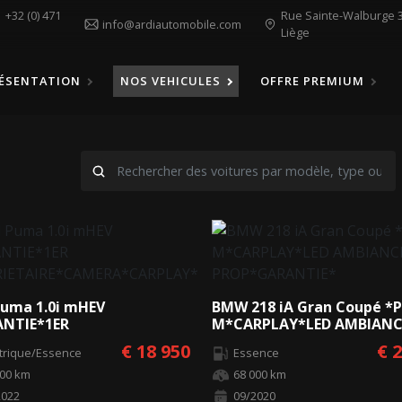
1
+32 (0) 471
Rue Sainte-Walburge 3
info@ardiautomobile.com
Liège
ÉSENTATION
NOS VEHICULES
OFFRE PREMIUM
Puma 1.0i mHEV
BMW 218 iA Gran Coupé *
NTIE*1ER
M*CARPLAY*LED AMBIANC
RIETAIRE*CAMERA*CARPLAY*
PROP*GARANTIE*
€ 18 950
€ 
ctrique/Essence
Essence
000 km
68 000 km
2022
09/2020