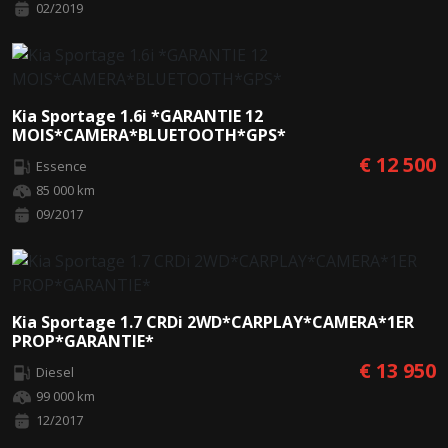
02/2019
Kia Sportage 1.6i *GARANTIE 12
MOIS*CAMERA*BLUETOOTH*GPS*
€ 12 500
Essence
85 000 km
09/2017
Kia Sportage 1.7 CRDi 2WD*CARPLAY*CAMERA*1ER
PROP*GARANTIE*
€ 13 950
Diesel
99 000 km
12/2017