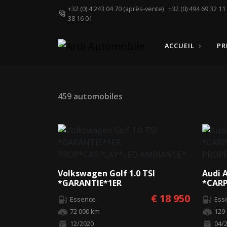
+32 (0) 4 243 04 70 (après-vente)
+32 (0) 494 69 32 1
38 16 01
ACCUEIL
PR
459 automobiles
Volkswagen Golf 1.0 TSI
Audi A
*GARANTIE*1ER
*CAR
PROP*CARPLAY*LED AMBIANCE*
PROP
€ 18 950
Essence
Ess
72 000 km
129
12/2020
04/