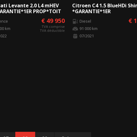
ati Levante 2.0 L4 mHEV
Citroen C4 1.5 BlueHDi Shi
ARANTIE*1ER PROP*TOIT
*GARANTIE*1ER
HARMAN*
PROP*CARPLAY*360*
€ 49 950
€ 
ence
Diesel
TVA comprise
000 km
91 000 km
TVA déductible
2022
07/2021