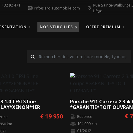
1
+32 (0) 471
Rue Sainte-Walburge 3
info@ardiautomobile.com
Liège
ÉSENTATION
NOS VEHICULES
OFFRE PREMIUM
3 1.0 TFSI S line
Porsche 911 Carrera 2 3.4i
PLAY*XENON*1ER
*GARANTIE*TOIT OUVRAN
RIO*GARANTIE*
€ 
€ 19 950
Essence
ence
104 000 km
 850 km
01/2012
2021