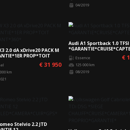
04/2019
Audi A1 Sportback 1.0 TFSI
*GARANTIE*CRUISE*CAPT
3 2.0 dA xDrive20 PACK M
NTIE*1ER PROP*TOIT
€ 
Essence
ANT*360*
€ 31 950
125 000 km
sel
08/2019
 000 km
2021
omeo Stelvio 2.2 JTD
NTIE 12