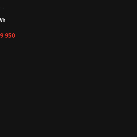
kWh
T*
39 950