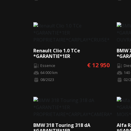
Renault Clio 1.0 TCe
BMW X
*GARANTIE*1ER
*GARA
PROPRIETAIRE*CARPLAY*CRUISE*
OUVR
€ 12 950
Essence
Die
64 000 km
140
08/2023
02/
BMW 318 Touring 318 dA
Alfa R
*GARANTIE*1ER
*GARA