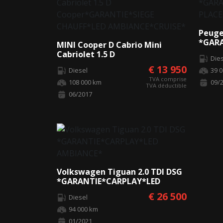
Peuge
*GARA
MINI Cooper D Cabrio Mini
PLAC
Cabriolet 1.5 D
Die
Cooper*GARANTIE*SIEGE
€ 13 950
Diesel
39 
CHAUFF*LED AMBIANCE*CRUISE*
TVA comprise
108 000 km
09/
TVA déductible
06/2017
Volkswagen Tiguan 2.0 TDI DSG
*GARANTIE*CARPLAY*LED
AMBIANCE*
€ 26 500
Diesel
94 000 km
01/2021