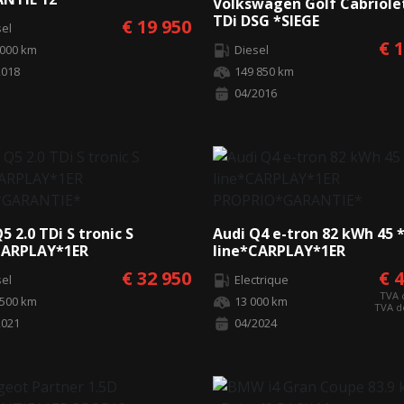
Volkswagen Golf Cabriolet
*LED*CAMERA*CUIR*GPS*
TDi DSG *SIEGE
€ 19 950
sel
CHAUFF*CRUISE*CAMERA*
€ 
 000 km
Diesel
PROPRIO*GARANTIE*
2018
149 850 km
04/2016
5 2.0 TDi S tronic S
Audi Q4 e-tron 82 kWh 45 
CARPLAY*1ER
line*CARPLAY*1ER
*GARANTIE*
PROPRIO*GARANTIE*
€ 32 950
€ 
sel
Electrique
TVA 
 500 km
13 000 km
TVA d
2021
04/2024