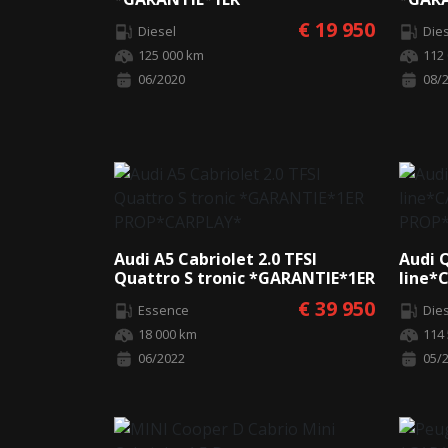
PROPRIETAIRE*CARPLAY*CAMERA*
MOIS
€ 19 950
Diesel
Die
125 000 km
112
06/2020
08/
Audi A5 Cabriolet 2.0 TFSI
Audi Q
Quattro S tronic *GARANTIE*1ER
line*
PROP*CARPLAY*
PROP
€ 39 950
Essence
Die
18 000 km
114
06/2022
05/