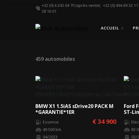
+32 (0) 4 243 04 70 (après-vente)
+32 (0) 494 69 32 1
38 16 01
ACCUEIL
PR
459 automobiles
BMW X1 1.5iAS sDrive20 PACK M
Ford 
*GARANTIE*1ER
ST-Li
PROPRIETAIRE*CAMERA*ALCANTARA*
PROP
€ 34 900
Essence
Ele
49 500 km
83 
04/2023
02/