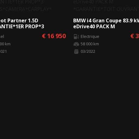
ot Partner 1.5D
BMW i4 Gran Coupe 83.9 
NTIE*1ER PROP*3
eDrive40 PACK M
ES*CAMERA*CARPLAY*
*GARANTIE*TOIT OUVRAN
€ 16 950
€ 
sel
Electrique
000 km
58 000 km
2021
03/2022