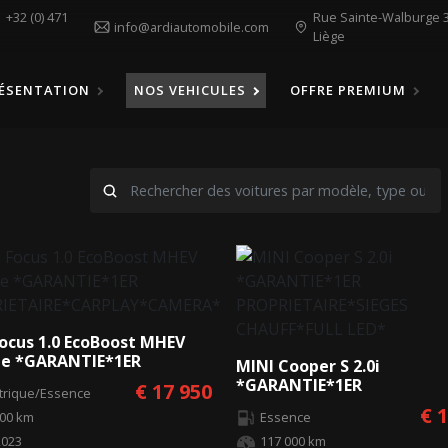
1
+32 (0) 471
Rue Sainte-Walburge 3
info@ardiautomobile.com
Liège
ÉSENTATION
NOS VEHICULES
OFFRE PREMIUM
Focus 1.0 EcoBoost MHEV
ne *GARANTIE*1ER
MINI Cooper S 2.0i
RIETAIRE*CARPLAY*CAMERA*
*GARANTIE*1ER
€ 17 950
ctrique/Essence
PROPRIETAIRE*SIEGES
€ 
000 km
Essence
CHAUFF*FULL LED*
2023
117 000 km