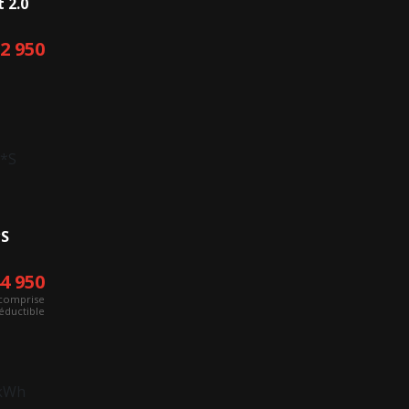
 2.0
1ER
12 950
*S
44 950
comprise
éductible