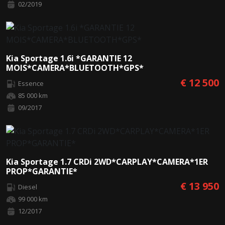
02/2019
Kia Sportage 1.6i *GARANTIE 12
MOIS*CAMERA*BLUETOOTH*GPS*
€ 12 500
Essence
85 000 km
09/2017
Kia Sportage 1.7 CRDi 2WD*CARPLAY*CAMERA*1ER
PROP*GARANTIE*
€ 13 950
Diesel
99 000 km
12/2017