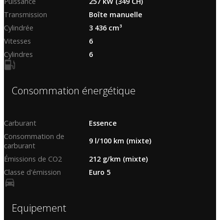
Puissance
257 kW (349 CH)
Transmission
Boîte manuelle
Cylindrée
3 436 cm³
Vitesses
6
Cylindres
6
Consommation énergétique
Carburant
Essence
Consommation de
9 l/100 km (mixte)
carburant
Émissions de CO2
212 g/km (mixte)
Classe d'émission
Euro 5
Equipement