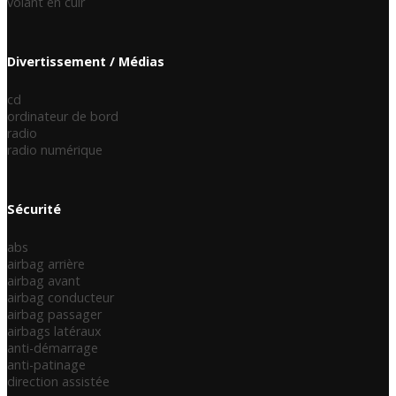
volant en cuir
Divertissement / Médias
cd
ordinateur de bord
radio
radio numérique
Sécurité
abs
airbag arrière
airbag avant
airbag conducteur
airbag passager
airbags latéraux
anti-démarrage
anti-patinage
direction assistée