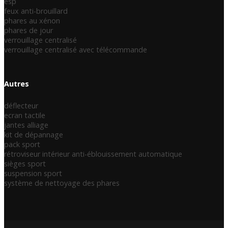
esp
feux anti-brouillard
phares au xénon
phares de jour
verrouillage centralisé
verrouillage centralisé avec télécommande
Autres
déflecteur
ecran tactile
jantes alliage
kit de dépannage
pack sport
rétroviseur intérieur anti-éblouissement automatique
sièges sport
suspension sport
système de nettoyage des phares