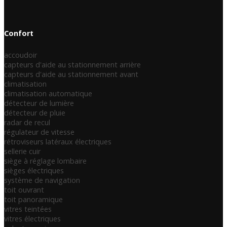
Confort
accoudoir
capteurs d'aide au stationnement arrière
capteurs d'aide au stationnement avant
climatisation
climatisation automatique
détecteur de lumière
détecteur de pluie
radar de recul
régulateur de vitesse
rétroviseurs latéraux électriques
sellerie cuir
siège à réglage lombaire
sièges électriques
système de navigation
toit ouvrant
toit panoramique
vitres teintées
vitres électriques