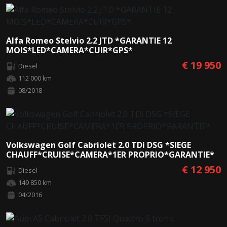
Alfa Romeo Stelvio 2.2 JTD *GARANTIE 12
MOIS*LED*CAMERA*CUIR*GPS*
€ 19 950
Diesel
112 000 km
08/2018
Volkswagen Golf Cabriolet 2.0 TDi DSG *SIEGE
CHAUFF*CRUISE*CAMERA*1ER PROPRIO*GARANTIE*
€ 12 950
Diesel
149 850 km
04/2016