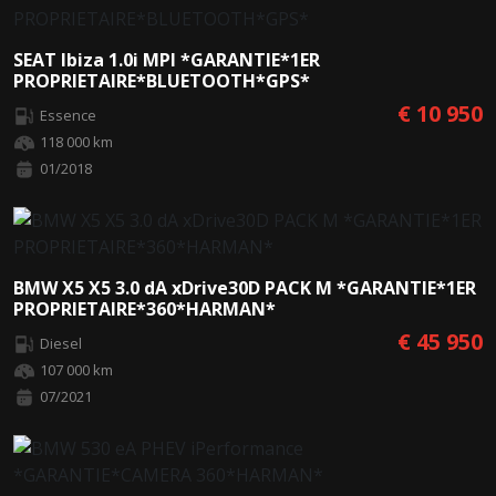
SEAT Ibiza 1.0i MPI *GARANTIE*1ER
PROPRIETAIRE*BLUETOOTH*GPS*
€ 10 950
Essence
118 000 km
01/2018
BMW X5 X5 3.0 dA xDrive30D PACK M *GARANTIE*1ER
PROPRIETAIRE*360*HARMAN*
€ 45 950
Diesel
107 000 km
07/2021