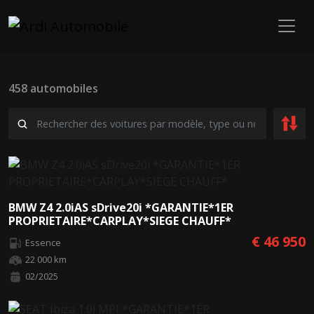
458 automobiles
BMW Z4 2.0iAS sDrive20i *GARANTIE*1ER
PROPRIETAIRE*CARPLAY*SIEGE CHAUFF*
€ 46 950
Essence
22 000 km
02/2025