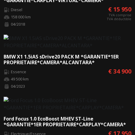
*GARANTIE*CARPLAY*VIRTUAL*CAMERA*
€ 15 950
Diesel
TVA comprise
158 000 km
TVA déductible
04/2018
BMW X1 1.5iAS sDrive20 PACK M *GARANTIE*1ER
PROPRIETAIRE*CAMERA*ALCANTARA*
€ 34 900
Essence
49 500 km
04/2023
Ford Focus 1.0 EcoBoost MHEV ST-Line
*GARANTIE*1ER PROPRIETAIRE*CARPLAY*CAMERA*
€ 17 950
Electrique/Essence