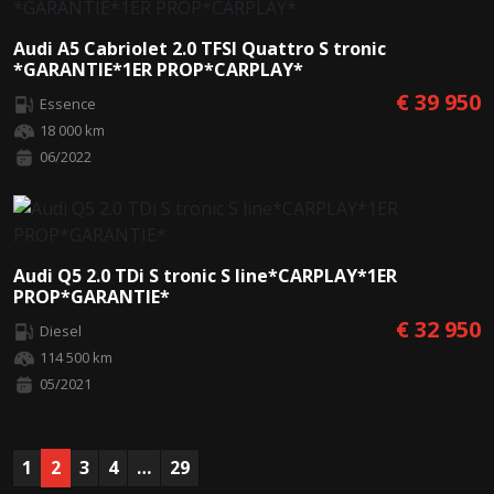
Audi A5 Cabriolet 2.0 TFSI Quattro S tronic
*GARANTIE*1ER PROP*CARPLAY*
€ 39 950
Essence
18 000 km
06/2022
Audi Q5 2.0 TDi S tronic S line*CARPLAY*1ER
PROP*GARANTIE*
€ 32 950
Diesel
114 500 km
05/2021
1
2
3
4
…
29