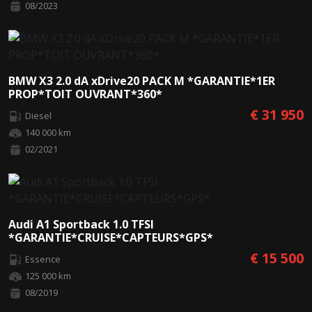
08/2023
BMW X3 2.0 dA xDrive20 PACK M *GARANTIE*1ER
PROP*TOIT OUVRANT*360*
€ 31 950
Diesel
140 000 km
02/2021
Audi A1 Sportback 1.0 TFSI
*GARANTIE*CRUISE*CAPTEURS*GPS*
€ 15 500
Essence
125 000 km
08/2019