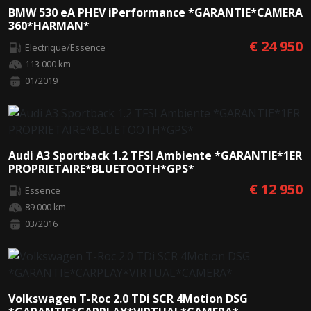
BMW 530 eA PHEV iPerformance *GARANTIE*CAMERA
360*HARMAN*
€ 24 950
Electrique/Essence
113 000 km
01/2019
Audi A3 Sportback 1.2 TFSI Ambiente *GARANTIE*1ER
PROPRIETAIRE*BLUETOOTH*GPS*
€ 12 950
Essence
89 000 km
03/2016
Volkswagen T-Roc 2.0 TDi SCR 4Motion DSG