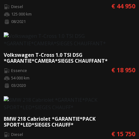
€ 44 950
Diesel
125 000 km
08/2021
Volkswagen T-Cross 1.0 TSI DSG
*GARANTIE*CAMERA*SIEGES CHAUFFANT*
€ 18 950
Essence
54 000 km
03/2020
BMW 218 Cabriolet *GARANTIE*PACK
SPORT*LED*SIEGES CHAUFF*
€ 15 750
Diesel