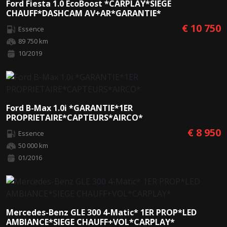
Ford Fiesta 1.0 EcoBoost *CARPLAY*SIEGE
CHAUFF*DASHCAM AV+AR*GARANTIE*
€ 10 750
Essence
89 750 km
10/2019
Ford B-Max 1.0i *GARANTIE*1ER
PROPRIETAIRE*CAPTEURS*AIRCO*
€ 8 950
Essence
50 000 km
01/2016
Mercedes-Benz GLE 300 4-Matic* 1ER PROP*LED
AMBIANCE*SIEGE CHAUFF+VOL*CARPLAY*