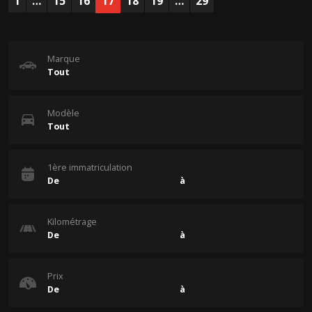
1
…
15
16
17
18
19
…
29
Marque
Modèle
1ère immatriculation
Kilométrage
Prix