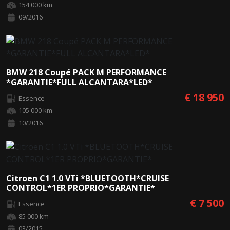
154 000 km
09/2016
BMW 218 Coupé PACK M PERFORMANCE
*GARANTIE*FULL ALCANTARA*LED*
€ 18 950
Essence
105 000 km
10/2016
Citroen C1 1.0 VTi *BLUETOOTH*CRUISE
CONTROL*1ER PROPRIO*GARANTIE*
€ 7 500
Essence
85 000 km
03/2015