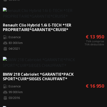
Renault Clio Hybrid 1.6i E-TECH *1ER
PROPRIETAIRE*GARANTIE*CRUISE*
€ 13 950
Essence
TVA comprise
83 000 km
TVA déductible
04/2021
BMW 218 Cabriolet *GARANTIE*PACK
SPORT*CUIR*SIEGES CHAUFFANT*
€ 16 950
Essence
99 000 km
03/2016