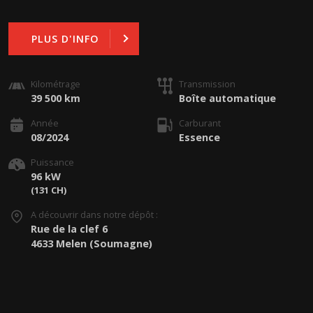
PLUS D'INFO
Kilométrage
Transmission
39 500 km
Boîte automatique
Année
Carburant
08/2024
Essence
Puissance
96 kW
(131 CH)
A découvrir dans notre dépôt :
Rue de la clef 6
4633 Melen (Soumagne)