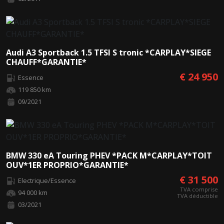
Audi A3 Sportback 1.5 TFSI S tronic *CARPLAY*SIEGE
CHAUFF*GARANTIE*
€ 24 950
Essence
119 850 km
09/2021
BMW 330 eA Touring PHEV *PACK M*CARPLAY*TOIT
OUV*1ER PROPRIO*GARANTIE*
€ 31 500
Electrique/Essence
TVA comprise
94 000 km
TVA déductible
03/2021