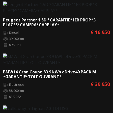
Peugeot Partner 1.5D *GARANTIE*1ER PROP*3
PLACES*CAMERA*CARPLAY*
€ 16 950
Diesel
39 000 km
09/2021
BMW i4 Gran Coupe 83.9 kWh eDrive40 PACK M
*GARANTIE*TOIT OUVRANT*
€ 39 950
Electrique
58 000 km
03/2022