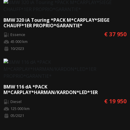
BMW 320 iA Touring *PACK M*CARPLAY*SIEGE
CHAUFF*1ER PROPRIO*GARANTIE*
€ 37 950
Essence
45 000 km
10/2023
BMW 116 dA *PACK
M*CARPLAY*HARMAN/KARDON*LED*1ER
PROPRIO*GARANTIE*
€ 19 950
Diesel
125 000 km
05/2021