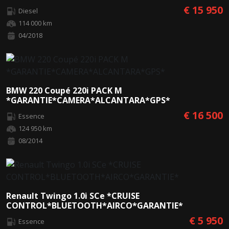
€ 15 950
Diesel
114 000 km
04/2018
BMW 220 Coupé 220i PACK M
*GARANTIE*CAMERA*ALCANTARA*GPS*
€ 16 500
Essence
124 950 km
08/2014
Renault Twingo 1.0i SCe *CRUISE
CONTROL*BLUETOOTH*AIRCO*GARANTIE*
€ 5 950
Essence