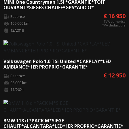
MINI One Countryman 1.5i *GARANTIE*TOIT
OUVRANT*SIEGES CHAUFF*GPS*AIRCO*
€ 16 950
Essence
TVA comprise
109 000 km
TVA déductible
12/2018
Volkswagen Polo 1.0 TSi United *CARPLAY*LED
AMBIANCE*1ER PROPRIO*GARANTIE*
€ 12 950
Essence
98 000 km
11/2021
BMW 118 d *PACK M*SIEGE
CHAUFF*ALCANTARA*LED*1ER PROPRIO*GARANTIE*