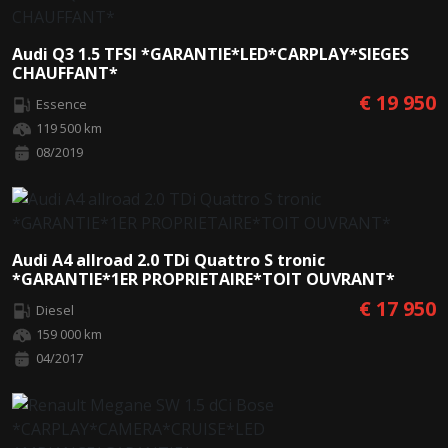
Audi Q3 1.5 TFSI *GARANTIE*LED*CARPLAY*SIEGES
CHAUFFANT*
€ 19 950
Essence
119 500 km
08/2019
Audi A4 allroad 2.0 TDi Quattro S tronic
*GARANTIE*1ER PROPRIETAIRE*TOIT OUVRANT*
€ 17 950
Diesel
159 000 km
04/2017