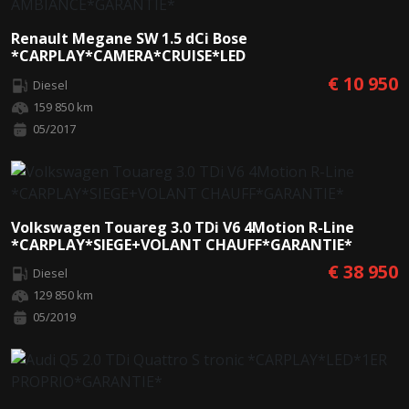
Renault Megane SW 1.5 dCi Bose
*CARPLAY*CAMERA*CRUISE*LED
AMBIANCE*GARANTIE*
€ 10 950
Diesel
159 850 km
05/2017
Volkswagen Touareg 3.0 TDi V6 4Motion R-Line
*CARPLAY*SIEGE+VOLANT CHAUFF*GARANTIE*
€ 38 950
Diesel
129 850 km
05/2019