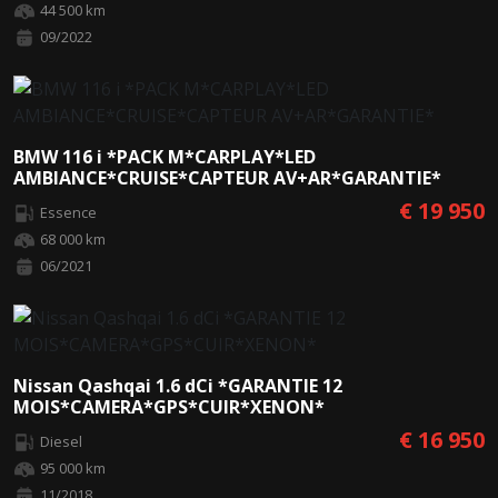
44 500 km
09/2022
BMW 116 i *PACK M*CARPLAY*LED
AMBIANCE*CRUISE*CAPTEUR AV+AR*GARANTIE*
€ 19 950
Essence
68 000 km
06/2021
Nissan Qashqai 1.6 dCi *GARANTIE 12
MOIS*CAMERA*GPS*CUIR*XENON*
€ 16 950
Diesel
95 000 km
11/2018