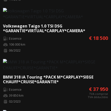
Volkswagen Taigo 1.0 TSI DSG
*GARANTIE*VIRTUAL*CARPLAY*CAMERA*
€ 18 500
Essence
106 000 km
06/2022
BMW 318 iA Touring *PACK M*CARPLAY*SIEGE
CHAUFF*CRUISE*GARANTIE*
€ 37 950
Essence
TVA comprise
39 850 km
TVA déductible
02/2023