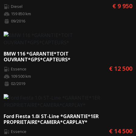
€ 9 950
Diesel
159 850 km
09/2016
BMW 116 *GARANTIE*TOIT
OUVRANT*GPS*CAPTEURS*
€ 12 500
Essence
109 500 km
02/2019
Ford Fiesta 1.0i ST-Line *GARANTIE*1ER
PROPRIETAIRE*CAMERA*CARPLAY*
€ 14 500
Essence